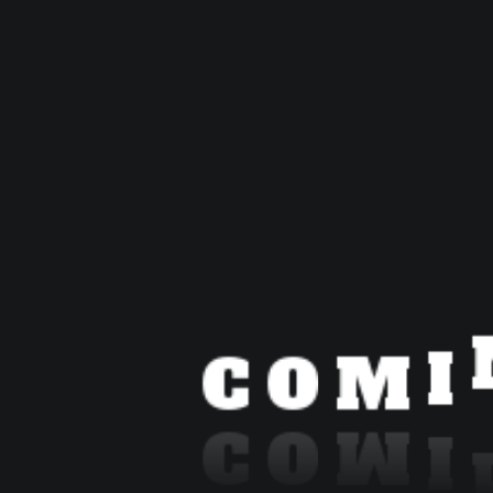
C
O
M
I